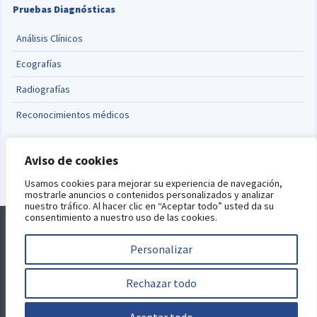
Pruebas Diagnósticas
Análisis Clínicos
Ecografías
Radiografías
Reconocimientos médicos
Cambiar idioma
Aviso de cookies
English
Usamos cookies para mejorar su experiencia de navegación,
mostrarle anuncios o contenidos personalizados y analizar
nuestro tráfico. Al hacer clic en “Aceptar todo” usted da su
consentimiento a nuestro uso de las cookies.
Alquiler de consultas
Blog
Aviso Legal
Política de Privacidad
Política de Cookies
Personalizar
Este sitio está protegido por reCAPTCHA y se aplican la
política de
privacidad
y
términos del servicio
de Google.
Desarrollo web por
Rechazar todo
Jorge Selma