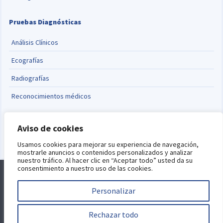
Pruebas Diagnósticas
Análisis Clínicos
Ecografías
Radiografías
Reconocimientos médicos
Cambiar idioma
Aviso de cookies
English
Usamos cookies para mejorar su experiencia de navegación,
mostrarle anuncios o contenidos personalizados y analizar
nuestro tráfico. Al hacer clic en “Aceptar todo” usted da su
consentimiento a nuestro uso de las cookies.
Alquiler de consultas
Blog
Aviso Legal
Política de Privacidad
Política de Cookies
Personalizar
Este sitio está protegido por reCAPTCHA y se aplican la
política de
privacidad
y
términos del servicio
de Google.
Desarrollo web por
Rechazar todo
Jorge Selma