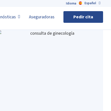
Español
English
Idioma
nósticas
Aseguradoras
Pedir cita