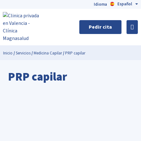
Español
English
Idioma
Pedir cita
Inicio
/
Servicios
/
Medicina Capilar
/
PRP capilar
PRP capilar