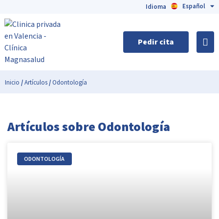
Español
English
Idioma
Pedir cita
Inicio
/
Artículos
/
Odontología
Artículos sobre Odontología
ODONTOLOGÍA