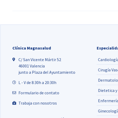
Clínica Magnasalud
Especialid
C/ San Vicente Mártir 52
Cardiologí
46001 Valencia
Cirugía Vas
junto a Plaza del Ayuntamiento
Dermatolo
L - V de 8:30h a 20:30h
Dietetica y
Formulario de contato
Enfermerí
Trabaja con nosotros
Ginecologí