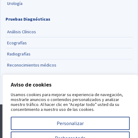
Urología
Pruebas Diagnósticas
Análisis Clínicos
Ecografías
Radiografías
Reconocimientos médicos
Cambiar idioma
Aviso de cookies
English
Usamos cookies para mejorar su experiencia de navegación,
mostrarle anuncios o contenidos personalizados y analizar
nuestro tráfico. Al hacer clic en “Aceptar todo” usted da su
consentimiento a nuestro uso de las cookies.
Alquiler de consultas
Blog
Aviso Legal
Política de Privacidad
Política de Cookies
Personalizar
Este sitio está protegido por reCAPTCHA y se aplican la
política de
privacidad
y
términos del servicio
de Google.
Desarrollo web por