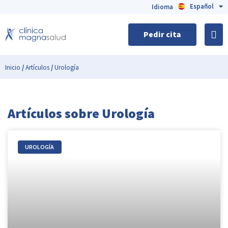
Español
English
Idioma
Pedir cita
Inicio
/
Artículos
/
Urología
Artículos sobre Urología
UROLOGÍA