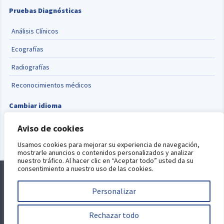
Pruebas Diagnósticas
Análisis Clínicos
Ecografías
Radiografías
Reconocimientos médicos
Cambiar idioma
English
Aviso de cookies
Usamos cookies para mejorar su experiencia de navegación,
mostrarle anuncios o contenidos personalizados y analizar
nuestro tráfico. Al hacer clic en “Aceptar todo” usted da su
consentimiento a nuestro uso de las cookies.
Alquiler de consultas
Blog
Aviso Legal
Política de Privacidad
Política de Cookies
Personalizar
Este sitio está protegido por reCAPTCHA y se aplican la
política de
privacidad
y
términos del servicio
de Google.
Desarrollo web por
Rechazar todo
Jorge Selma