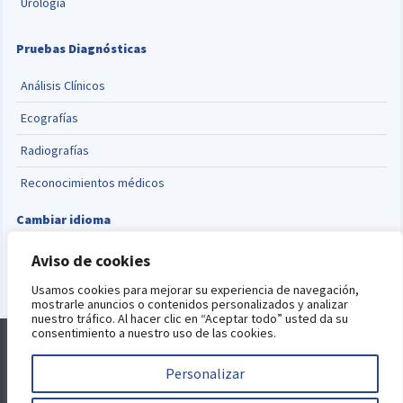
Urología
Pruebas Diagnósticas
Análisis Clínicos
Ecografías
Radiografías
Reconocimientos médicos
Cambiar idioma
English
Aviso de cookies
Usamos cookies para mejorar su experiencia de navegación,
mostrarle anuncios o contenidos personalizados y analizar
nuestro tráfico. Al hacer clic en “Aceptar todo” usted da su
consentimiento a nuestro uso de las cookies.
Alquiler de consultas
Blog
Aviso Legal
Política de Privacidad
Política de Cookies
Personalizar
Este sitio está protegido por reCAPTCHA y se aplican la
política de
privacidad
y
términos del servicio
de Google.
Desarrollo web por