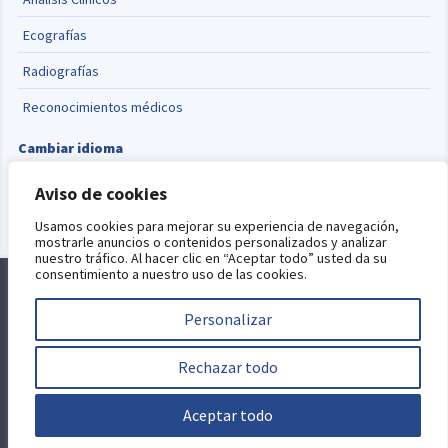
Ecografías
Radiografías
Reconocimientos médicos
Cambiar idioma
English
Aviso de cookies
Usamos cookies para mejorar su experiencia de navegación,
mostrarle anuncios o contenidos personalizados y analizar
nuestro tráfico. Al hacer clic en “Aceptar todo” usted da su
consentimiento a nuestro uso de las cookies.
Alquiler de consultas
Blog
Aviso Legal
Política de Privacidad
Política de Cookies
Personalizar
Este sitio está protegido por reCAPTCHA y se aplican la
política de
privacidad
y
términos del servicio
de Google.
Desarrollo web por
Rechazar todo
Jorge Selma
Aceptar todo